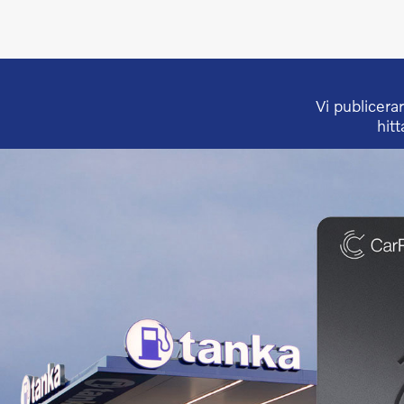
Vi publicer
hitt