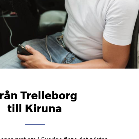
rån Trelleborg
till Kiruna
oner runt om i Sverige finns det nästan