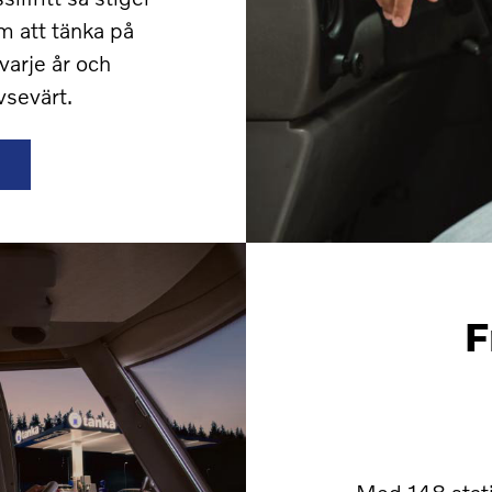
m att tänka på
varje år och
vsevärt.
F
Med 148 stati