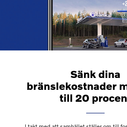
Sänk dina
bränslekostnader 
till 20 procen
I takt med att samhället ställer om till fos