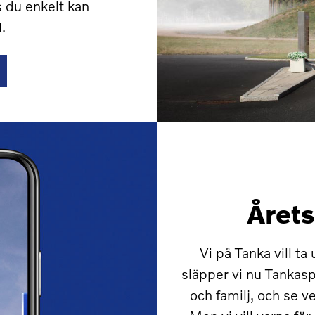
s du enkelt kan
.
Årets
Vi på Tanka vill t
släpper vi nu Tankasp
och familj, och se v