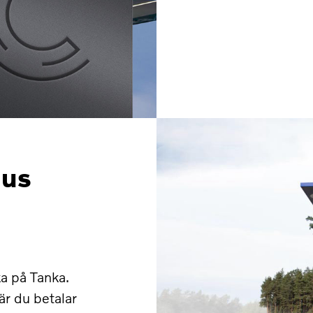
nus
ka på Tanka.
är du betalar