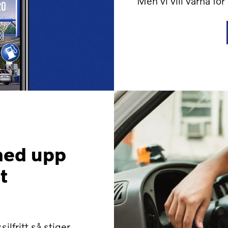
Men vi vill varna fö
med upp
t
silfritt så stiger