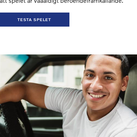
r att spelet är väääldigt beroendeframkallande.
TESTA SPELET